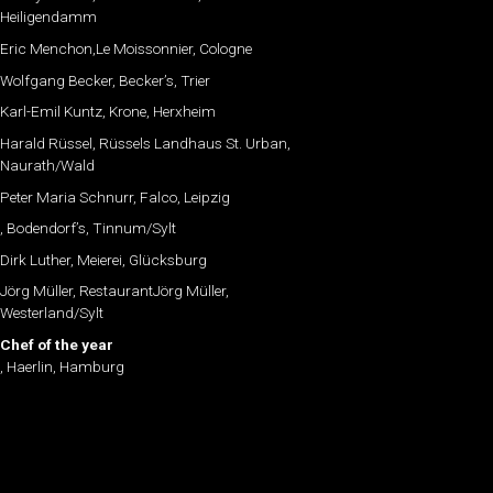
Heiligendamm
Eric Menchon,Le Moissonnier, Cologne
Wolfgang Becker, Becker’s, Trier
Karl-Emil Kuntz, Krone, Herxheim
Harald Rüssel, Rüssels Landhaus St. Urban,
Naurath/Wald
Peter Maria Schnurr, Falco, Leipzig
, Bodendorf’s, Tinnum/Sylt
Dirk Luther, Meierei, Glücksburg
Jörg Müller, RestaurantJörg Müller,
Westerland/Sylt
Chef of the year
, Haerlin, Hamburg